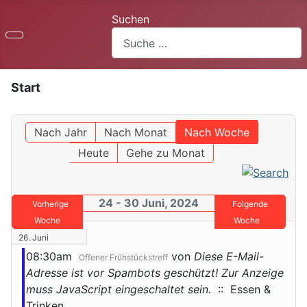
Suchen
Start
Nach Jahr
Nach Monat
Nach Woche
Heute
Gehe zu Monat
24 - 30 Juni, 2024
Vorherige
Folgende
Woche
Woche
26. Juni
08:30am
von
Diese E-Mail-
Offener Frühstückstreff
Adresse ist vor Spambots geschützt! Zur Anzeige
muss JavaScript eingeschaltet sein.
:: Essen &
Trinken