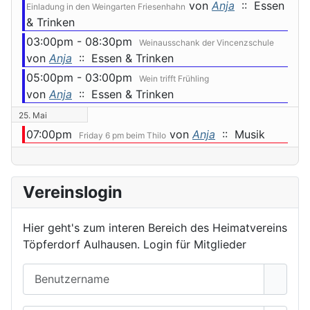
von
Anja
:: Essen
Einladung in den Weingarten Friesenhahn
& Trinken
03:00pm - 08:30pm
Weinausschank der Vincenzschule
von
Anja
:: Essen & Trinken
05:00pm - 03:00pm
Wein trifft Frühling
von
Anja
:: Essen & Trinken
25. Mai
07:00pm
von
Anja
:: Musik
Friday 6 pm beim Thilo
Vereinslogin
Hier geht's zum interen Bereich des Heimatvereins
Töpferdorf Aulhausen. Login für Mitglieder
Benutzername