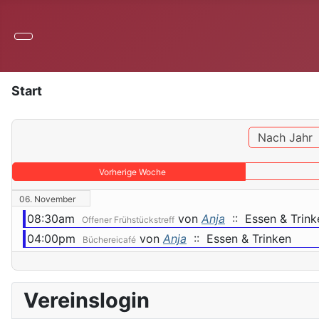
Start
Nach Jahr
Vorherige Woche
06. November
08:30am
von
Anja
:: Essen & Trink
Offener Frühstückstreff
04:00pm
von
Anja
:: Essen & Trinken
Büchereicafé
Vereinslogin