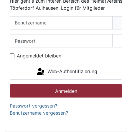
Hier geht's zum interen Bereich des Heimatvereins
Töpferdorf Aulhausen. Login für Mitglieder
Benutzername
Passwort
Passwo
Angemeldet bleiben
Web-Authentifizierung
Anmelden
Passwort vergessen?
Benutzername vergessen?