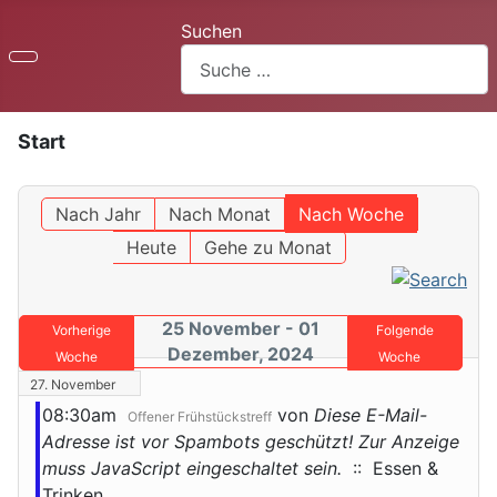
Suchen
Start
Nach Jahr
Nach Monat
Nach Woche
Heute
Gehe zu Monat
25 November - 01
Vorherige
Folgende
Dezember, 2024
Woche
Woche
27. November
08:30am
von
Diese E-Mail-
Offener Frühstückstreff
Adresse ist vor Spambots geschützt! Zur Anzeige
muss JavaScript eingeschaltet sein.
:: Essen &
Trinken