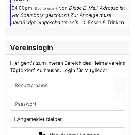
04:00pm
von
Diese E-Mail-Adresse ist
Büchereicafé
vor Spambots geschützt! Zur Anzeige muss
JavaScript eingeschaltet sein.
:: Essen & Trinken
Vereinslogin
Hier geht's zum interen Bereich des Heimatvereins
Töpferdorf Aulhausen. Login für Mitglieder
Benutzername
Passwort
Passwo
Angemeldet bleiben
Web-Authentifizierung