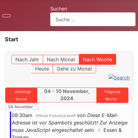
Suchen
Start
Nach Jahr
Nach Monat
Nach Woche
Heute
Gehe zu Monat
04 - 10 November,
Vorherige
Folgende
2024
Woche
Woche
06. November
08:30am
von
Diese E-Mail-
Offener Frühstückstreff
Adresse ist vor Spambots geschützt! Zur Anzeige
muss JavaScript eingeschaltet sein.
:: Essen &
Trinken