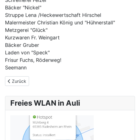
Schreinerei Felzer
Bäcker "Nickel"
Struppe Lena /Heckewertschaft Hirschel
Malermeister Christian König und "Hühnerstall"
Metzgerei "Glück"
Kurzwaren Fr. Weingart
Bäcker Gruber
Laden von "Speck"
Frisur Fuchs, Röderweg!
Seemann
Vorheriger Beitrag: Aulhauser Sternenweg
Zurück
Freies WLAN in Auli