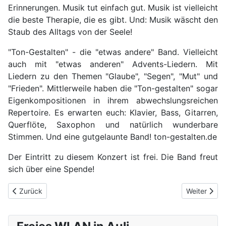
Erinnerungen. Musik tut einfach gut. Musik ist vielleicht
die beste Therapie, die es gibt. Und: Musik wäscht den
Staub des Alltags von der Seele!
"Ton-Gestalten" - die "etwas andere" Band. Vielleicht
auch mit "etwas anderen" Advents-Liedern. Mit
Liedern zu den Themen "Glaube", "Segen", "Mut" und
"Frieden". Mittlerweile haben die "Ton-gestalten" sogar
Eigenkompositionen in ihrem abwechslungsreichen
Repertoire. Es erwarten euch: Klavier, Bass, Gitarren,
Querflöte, Saxophon und natürlich wunderbare
Stimmen. Und eine gutgelaunte Band! ton-gestalten.de
Der Eintritt zu diesem Konzert ist frei. Die Band freut
sich über eine Spende!
Vorheriger Beitrag: Tolles Benefizkonzert in der Dorfkirche
Nächster Be
Zurück
Weiter