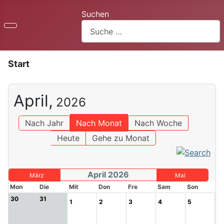
Suchen
Start
April,
2026
Nach Jahr
Nach Monat
Nach Woche
Heute
Gehe zu Monat
April 2026
März
Mai
Mon
Die
Mit
Don
Fre
Sam
Son
30
31
1
2
3
4
5