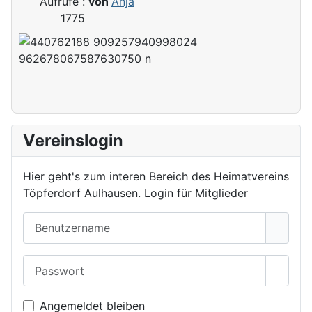
Aufrufe
:
von
Anja
1775
Vereinslogin
Hier geht's zum interen Bereich des Heimatvereins
Töpferdorf Aulhausen. Login für Mitglieder
Benutzername
Passwort
Passwo
Angemeldet bleiben