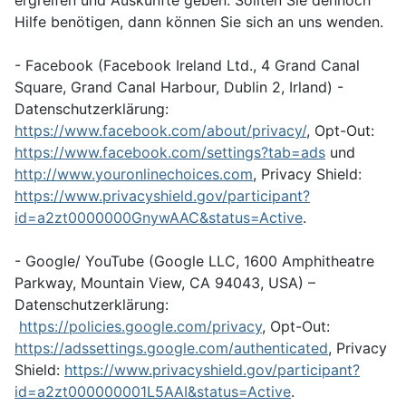
ergreifen und Auskünfte geben. Sollten Sie dennoch
Hilfe benötigen, dann können Sie sich an uns wenden.
- Facebook (Facebook Ireland Ltd., 4 Grand Canal
Square, Grand Canal Harbour, Dublin 2, Irland) -
Datenschutzerklärung:
https://www.facebook.com/about/privacy/
, Opt-Out:
https://www.facebook.com/settings?tab=ads
und
http://www.youronlinechoices.com
, Privacy Shield:
https://www.privacyshield.gov/participant?
id=a2zt0000000GnywAAC&status=Active
.
- Google/ YouTube (Google LLC, 1600 Amphitheatre
Parkway, Mountain View, CA 94043, USA) –
Datenschutzerklärung:
https://policies.google.com/privacy
, Opt-Out:
https://adssettings.google.com/authenticated
, Privacy
Shield:
https://www.privacyshield.gov/participant?
id=a2zt000000001L5AAI&status=Active
.