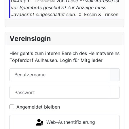
04:00pm
von
Diese E-Mail-Adresse ist
Büchereicafé
vor Spambots geschützt! Zur Anzeige muss
JavaScript eingeschaltet sein.
:: Essen & Trinken
Vereinslogin
Hier geht's zum interen Bereich des Heimatvereins
Töpferdorf Aulhausen. Login für Mitglieder
Benutzername
Passwort
Passwo
Angemeldet bleiben
Web-Authentifizierung