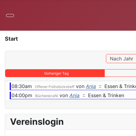
Start
Nach Jahr
Vorheriger Tag
08:30am
von
Anja
:: Essen & Trink
Offener Frühstückstreff
04:00pm
von
Anja
:: Essen & Trinken
Büchereicafé
Vereinslogin